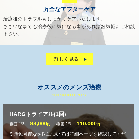
万全なアフターケア
治療後のトラブルもしっかりケアいたします。
ささいな事でも治療後に気になる事があれば
お気軽にご相談
下さい。
詳しく見る
オススメのメンズ治療
recommended menu
HARGトライアル(1回)
88,000
110,000
範囲 1/3
範囲 2/3
円
円
※治療可能な医院については詳細ページを確認してくだ