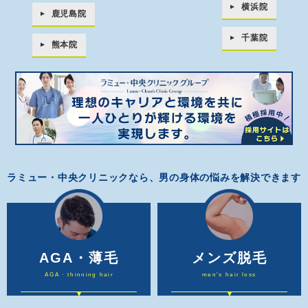
横浜院
鹿児島院
千葉院
熊本院
ラミュー・中央クリニックなら、男の身体の悩みを解決できます
AGA・薄毛
メンズ脱毛
AGA · thinning hair
men's hair loss