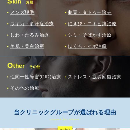
S
kin
お肌
メンズ脱毛
刺青・タトゥー除去
ワキガ・多汗症治療
にきび・ニキビ跡治療
しわ・たるみ治療
シミ・そばかす治療
美肌・美白治療
ほくろ・イボ治療
O
ther
その他
性同一性障害(GID)治療
ストレス・疲労回復治療
その他の治療
当クリニックグループが選ばれる理由
reason for select
point