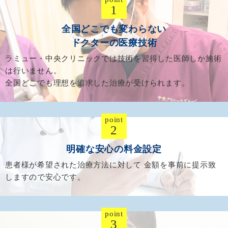
1
全国どこでも変わらない
ドクターの医療技術
ラミュー・中央クリニックでは技術を習得した
医師しか施術
は行いません。
全国どこでも理想を追求した
治療が受けられます。
point
2
明確な安心の料金設定
患者様が希望された治療方法に対して
金額を事前に提示致
しますので安心です。
point
3