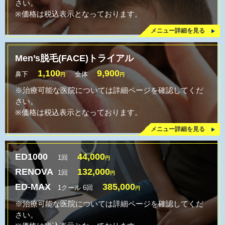
さい。
※価格は税込表示となっております。
メニュー詳細を見る
Men’s脱毛(FACE)トライアル
1,100
9,900
鼻下
全体
円
円
※治療可能な医院については詳細ページを確認してくだ
さい。
※価格は税込表示となっております。
メニュー詳細を見る
ED1000
44,000
1回
円
RENOVA
132,000
1回
円
ED-MAX
385,000
1クール 6回
円
※治療可能な医院については詳細ページを確認してくだ
さい。