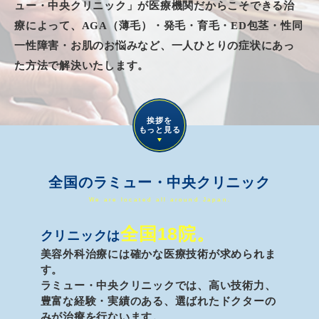
ュー・中央クリニック」が医療機関だからこそできる
治
療によって、AGA（薄毛）・発毛・育毛・ED
包茎・性同
一性障害・お肌のお悩みなど、
一人ひとりの症状にあっ
た方法で解決いたします。
挨拶を
もっと見る
全国のラミュー・中央クリニック
We are located all around Japan.
全国18院。
クリニックは
美容外科治療には確かな医療技術が求められま
す。
ラミュー・中央クリニックでは、高い技術力、
豊富な経験・実績のある、
選ばれたドクターの
みが治療を行ないます。