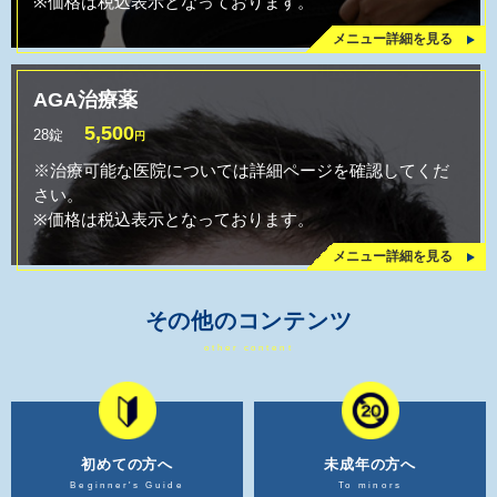
※価格は税込表示となっております。
メニュー詳細を見る
AGA治療薬
5,500
28錠
円
※治療可能な医院については詳細ページを確認してくだ
さい。
※価格は税込表示となっております。
メニュー詳細を見る
その他のコンテンツ
other content
初めての方へ
未成年の方へ
Beginner's Guide
To minors