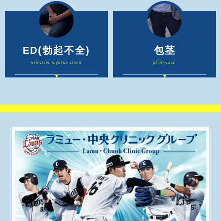
ED
(勃起不全)
包茎
erectile dysfunction
phimosis