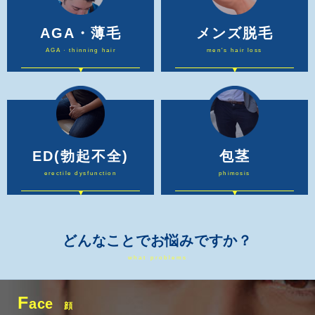
AGA・薄毛
メンズ脱毛
AGA · thinning hair
men's hair loss
ED
(勃起不全)
包茎
erectile dysfunction
phimosis
どんなことでお悩みですか？
what problems
F
ace
顔