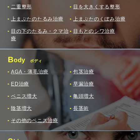
二重整形
目を大きくする整形
上まぶたのたるみ治療
上まぶたのくぼみ治療
目の下のたるみ・クマ治
目もとのシワ治療
療
B
ody
ボディ
AGA・薄毛治療
包茎治療
ED治療
早漏治療
ペニス増大
亀頭増大
陰茎増大
長茎術
その他のペニス治療