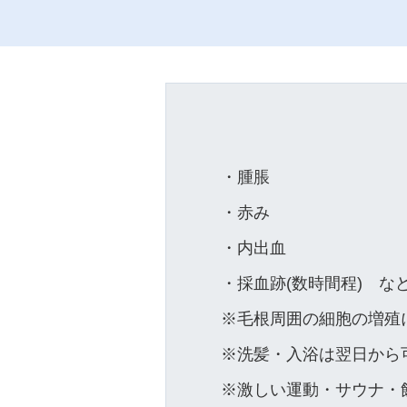
・腫脹
・赤み
・内出血
・採血跡(数時間程) な
※毛根周囲の細胞の増殖
※洗髪・入浴は翌日から
※激しい運動・サウナ・