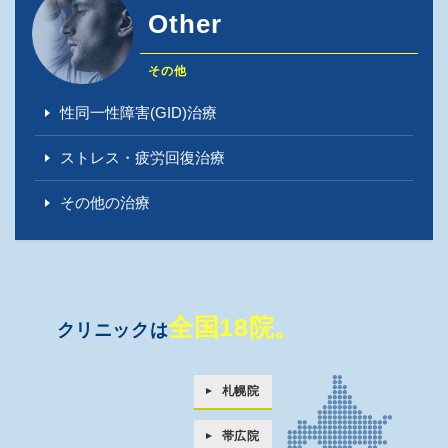
Other
その他
性同一性障害(GID)治療
ストレス・疲労回復治療
その他の治療
全国18院。
クリニックは
札幌院
帯広院