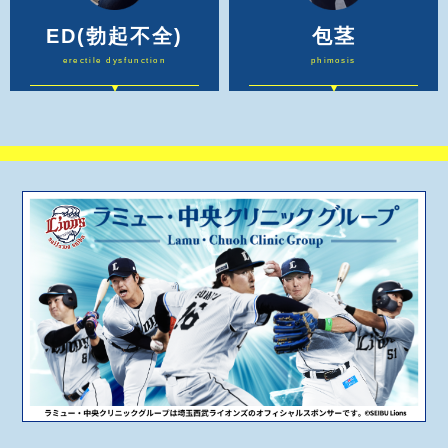
ED
(勃起不全)
包茎
erectile dysfunction
phimosis