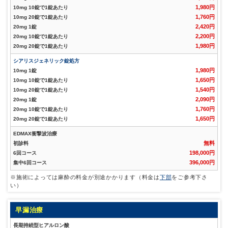
1,980円
10mg 10錠で1錠あたり
1,760円
10mg 20錠で1錠あたり
2,420円
20mg 1錠
2,200円
20mg 10錠で1錠あたり
1,980円
20mg 20錠で1錠あたり
シアリスジェネリック錠処方
1,980円
10mg 1錠
1,650円
10mg 10錠で1錠あたり
1,540円
10mg 20錠で1錠あたり
2,090円
20mg 1錠
1,760円
20mg 10錠で1錠あたり
1,650円
20mg 20錠で1錠あたり
EDMAX衝撃波治療
無料
初診料
198,000円
6回コース
396,000円
集中6回コース
※施術によっては麻酔の料金が別途かかります（料金は
下部
をご参考下さ
い）
早漏治療
長期持続型ヒアルロン酸