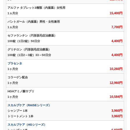
アルファ タブレット3種類（内服薬）女性用
15,400円
1ヵ月分
パントガール（内服薬）男性・女性兼用
7,700円
1ヵ月分
セファランチン（円形脱毛症治療薬）
4,400円
100錠（1日2錠）50日分
グリチロン（円形脱毛症治療薬）
4,400円
100錠（1日2～3錠）33～50日分
プラセンタ
10,260円
1ヶ月分
コラーゲン配合
12,960円
1ヶ月分
HGHアミノ酸サプリ
10,584円
1ヶ月分
スカルプケア（RAISEシリーズ）
3,960円
シャンプー 1本
3,960円
トリートメント 1本
スカルプケア（HGシリーズ）