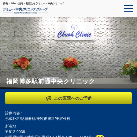
発毛・AGA・脱毛・包茎ならラミュー・中央クリニック
ukuoka
福岡博多駅前通中央クリニック
この医院へのご予約
診療内容：
形成外科/泌尿器科/美容皮膚科/美容外科
所在地：
〒812-0038