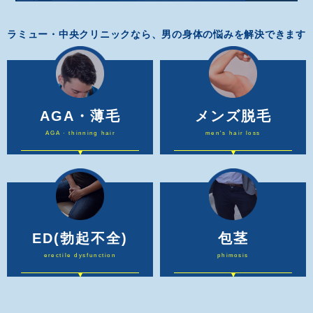
ラミュー・中央クリニックなら、男の身体の悩みを解決できます
AGA・薄毛
メンズ脱毛
AGA · thinning hair
men's hair loss
ED
(勃起不全)
包茎
erectile dysfunction
phimosis