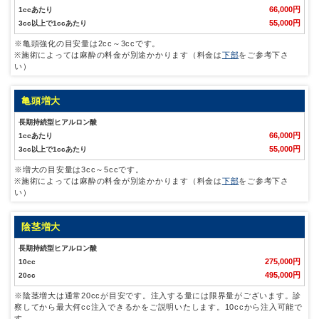
66,000円
1ccあたり
55,000円
3cc以上で1ccあたり
※亀頭強化の目安量は2cc～3ccです。
※施術によっては麻酔の料金が別途かかります（料金は
下部
をご参考下さ
い）
亀頭増大
長期持続型ヒアルロン酸
66,000円
1ccあたり
55,000円
3cc以上で1ccあたり
※増大の目安量は3cc～5ccです。
※施術によっては麻酔の料金が別途かかります（料金は
下部
をご参考下さ
い）
陰茎増大
長期持続型ヒアルロン酸
275,000円
10cc
495,000円
20cc
※陰茎増大は通常20ccが目安です。注入する量には限界量がございます。診
察してから最大何cc注入できるかをご説明いたします。10ccから注入可能で
す。