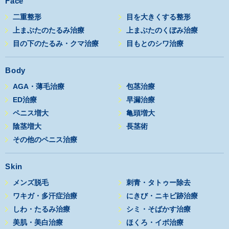
Face
二重整形
目を大きくする整形
上まぶたのたるみ治療
上まぶたのくぼみ治療
目の下のたるみ・クマ治療
目もとのシワ治療
Body
AGA・薄毛治療
包茎治療
ED治療
早漏治療
ペニス増大
亀頭増大
陰茎増大
長茎術
その他のペニス治療
Skin
メンズ脱毛
刺青・タトゥー除去
ワキガ・多汗症治療
にきび・ニキビ跡治療
しわ・たるみ治療
シミ・そばかす治療
美肌・美白治療
ほくろ・イボ治療