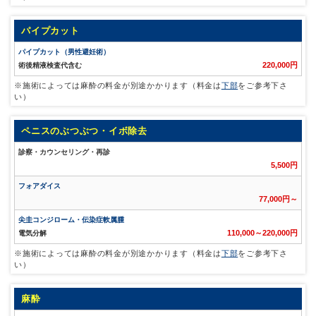
パイプカット
パイプカット（男性避妊術）
220,000円
術後精液検査代含む
※施術によっては麻酔の料金が別途かかります（料金は
下部
をご参考下さ
い）
ペニスのぶつぶつ・イボ除去
診察・カウンセリング・再診
5,500円
フォアダイス
77,000円～
尖圭コンジローム・伝染症軟属腫
110,000～220,000円
電気分解
※施術によっては麻酔の料金が別途かかります（料金は
下部
をご参考下さ
い）
麻酔