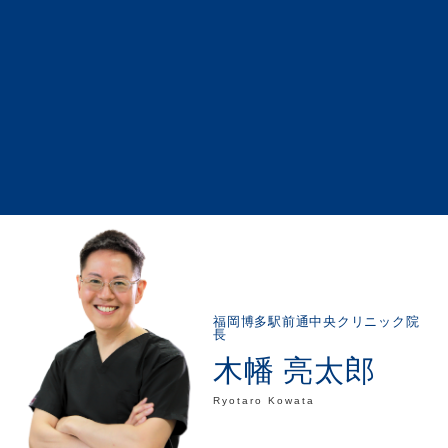
福岡博多駅前通中央クリニック院
長
木幡 亮太郎
Ryotaro Kowata