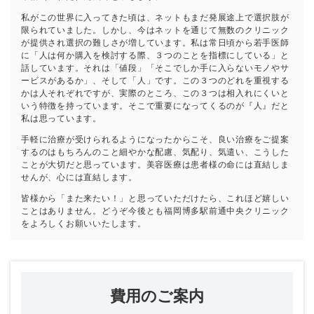
私がこの世界に入ってきた頃は、ネットもまだ発展途上で選択肢が
限られていました。しかし、今はネットを通じて無数のクリニック
が提供され選択の難しさが増しています。私は常日頃から若手医師
に「人は何か購入を検討する際、３つのことを指標にしている」と
話しています。それは「値段」「そこでしか手に入らないモノやサ
ービスがあるか」、そして「人」です。この３つのどれを重視する
かは人それぞれですが、実際のところ、この３つは相入れにくいと
いう特徴を持っています。そこで重要になってくるのが『人』だと
私は思っています。
手軽に治療が受けられるようになったからこそ、良い治療をご提案
するのはもちろんのこと細やかな配慮、気配り、気遣い、こうした
ことが大切だと思っています。美容医療は患者様の命には直結しま
せんが、心には直結します。
皆様から「また来たい！」と思っていただけたら、これほど嬉しい
ことはありません。どうぞ今後とも福岡博多駅前通中央クリニック
をよろしくお願いいたします。
費用のご案内