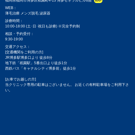
福岡県福岡市博多区祇園町4-13 博多ゼネラルビル6階
MAP
WEB：
薄毛治療
メンズ脱毛
泌尿器
診療時間：
10:00-18:00 (土･日･祝日も診療) ※完全予約制
相談・予約受付：
9:30-19:00
交通アクセス：
[交通機関をご利用の方]
JR博多駅博多口より 徒歩8分
地下鉄「祇園駅」5番出口より徒歩1分
西鉄バス「キャナルシティ博多前」徒歩1分
[お車でお越しの方]
当クリニック専用の駐車はございません。 お近くの有料駐車場をご利用下さ
い。