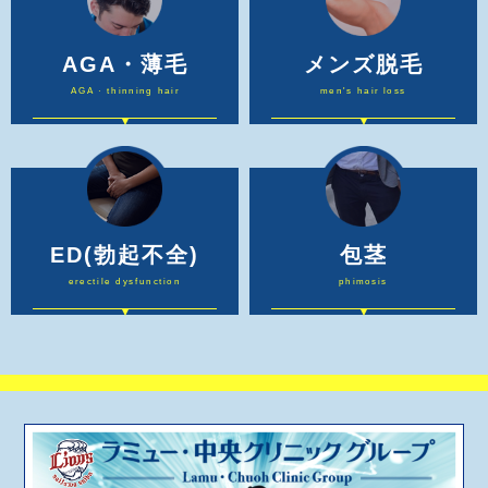
AGA・薄毛
メンズ脱毛
AGA · thinning hair
men's hair loss
ED
(勃起不全)
包茎
erectile dysfunction
phimosis