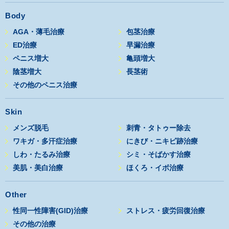
Body
AGA・薄毛治療
包茎治療
ED治療
早漏治療
ペニス増大
亀頭増大
陰茎増大
長茎術
その他のペニス治療
Skin
メンズ脱毛
刺青・タトゥー除去
ワキガ・多汗症治療
にきび・ニキビ跡治療
しわ・たるみ治療
シミ・そばかす治療
美肌・美白治療
ほくろ・イボ治療
Other
性同一性障害(GID)治療
ストレス・疲労回復治療
その他の治療