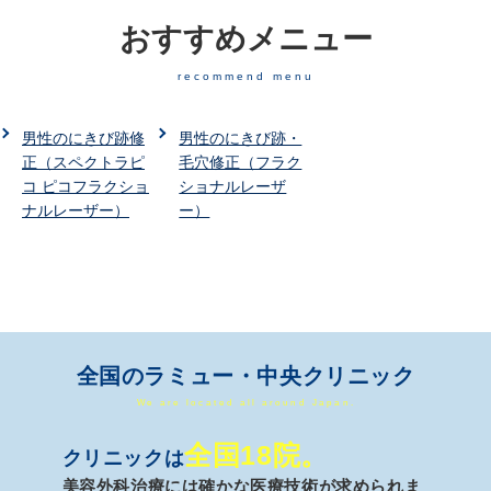
おすすめメニュー
recommend menu
男性のにきび跡修
男性のにきび跡・
正（スペクトラピ
毛穴修正（フラク
コ ピコフラクショ
ショナルレーザ
ナルレーザー）
ー）
全国のラミュー・中央クリニック
We are located all around Japan.
全国18院。
クリニックは
美容外科治療には確かな医療技術が求められま