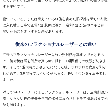
せて、新しい皮膚を再生すると同時に元々あった肌深部の傷を修復
する施術です。
傷ついている、または衰えている細胞を含めた肌深部を新しい細胞
に入れ替える事で正常な肌状態に導き、過剰な肌分泌やニキビ跡、
開いた毛穴を改善する効果があります。
従来のフラクショナルレーザーとの違い
従来のフラクショナルレーザーは強い照射熱を真皮まで届けるの
で、施術後は照射箇所が真っ赤に腫れ、1週間程その状態が続きま
す。そして1週間程でかさぶたになった後、ボロボロと皮膚が剥が
れ始めて、3週間程でようやく落ち着く、長いダウンタイムを要し
ました。
対してYAGレーザーによるフラクショナルレーザーは、皮膚刺激が
酷くならない程の波長を体内の水分に反応させる事で肌深部まで光
熱を届けます。