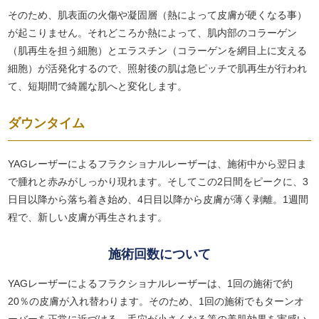
そのため、肌表面の火傷や凝固層（熱によって皮膚が硬くなる事）
が起こりません。それどころか熱によって、肌内部のコラーゲン
（肌再生を担う細胞）とエラスチン（コラーゲンを網目上に支える
細胞）が活発化するので、照射後の肌は急ピッチで肌再生が行われ
て、短期間で綺麗な肌へと変化します。
ダウンタイム
YAGレーザーによるフラクショナルレーザーは、施術中から翌日ま
で腫れと赤みがしっかり現れます。そしてこの2日間をピークに、3
日目以降から落ち着き始め、4日目以降から皮膚が薄く剥離。1週間
程で、新しい皮膚が再生されます。
施術回数について
YAGレーザーによるフラクショナルレーザーは、1回の施術で約
20％の皮膚が入れ替わります。そのため、1回の施術でもターンオ
ーバーを正常に近づける。毛穴が小さくなる等の美肌効果を実感い