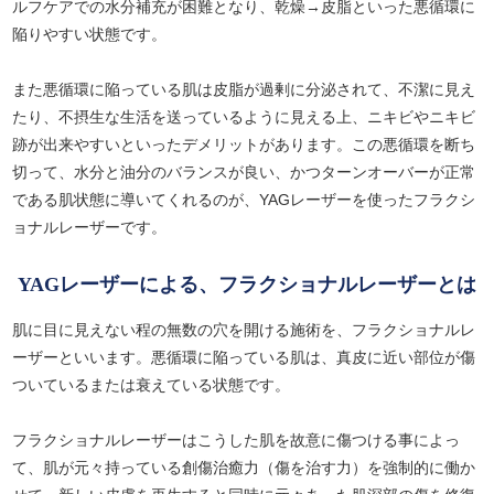
ルフケアでの水分補充が困難となり、乾燥→皮脂といった悪循環に
陥りやすい状態です。
また悪循環に陥っている肌は皮脂が過剰に分泌されて、不潔に見え
たり、不摂生な生活を送っているように見える上、ニキビやニキビ
跡が出来やすいといったデメリットがあります。この悪循環を断ち
切って、水分と油分のバランスが良い、かつターンオーバーが正常
である肌状態に導いてくれるのが、YAGレーザーを使ったフラクシ
ョナルレーザーです。
YAGレーザーによる、フラクショナルレーザーとは
肌に目に見えない程の無数の穴を開ける施術を、フラクショナルレ
ーザーといいます。悪循環に陥っている肌は、真皮に近い部位が傷
ついているまたは衰えている状態です。
フラクショナルレーザーはこうした肌を故意に傷つける事によっ
て、肌が元々持っている創傷治癒力（傷を治す力）を強制的に働か