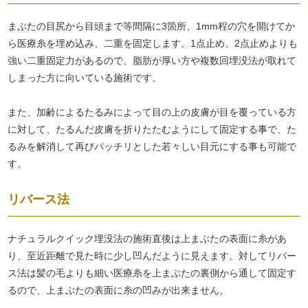
まぶたの目尻から目頭まで等間隔に3箇所、1mm程の穴を開けてか
ら医療糸を埋め込み、二重を固定します。1点止め、2点止めよりも
強い二重固定力があるので、脂肪が厚い方や複数回埋没法が取れて
しまった方に向いている施術です。
また、加齢によるたるみによって目の上の皮膚が目を覆っている方
に対して、たるんだ皮膚を折りたたむようにして固定する事で、た
るみを解消して再びパッチリとした若々しい目元にする事も可能で
す。
リバース法
ナチュラルクイック埋没法の施術直後は上まぶたの表面に糸があ
り、至近距離で見た時に少し凹んだように見えます。対してリバー
ス法は髪の毛よりも細い医療糸を上まぶたの裏側から通して固定す
るので、上まぶたの表面に糸の凹みが出来ません。