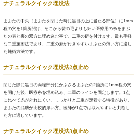
ナチュラルクイック埋没法
まぶたの中央（まぶたを閉じた時に黒目の上に当たる部位）に1mm
程の穴を1箇所開け、そこから髪の毛よりも細い医療用の糸をまぶ
たの表と裏の双方に埋め込む事で、二重の癖を付けます。最も手軽
な二重施術法であり、二重の癖が付きやすいまぶたの薄い方に適し
た施術方法です。
ナチュラルクイック埋没法2点止め
閉じた際に黒目の両端部分にかぶさるまぶたの2箇所に1mm程の穴
を開けた後、医療糸を埋め込み、二重のラインを固定します。1点
に比べて糸が外れにくい。しっかりと二重が定着する特徴があり、
まぶたの脂肪が比較的厚い方。医師が1点では取れやすいと判断し
た方に適しています。
ナチュラルクイック埋没法3点止め