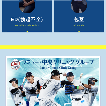
ED
(勃起不全)
包茎
erectile dysfunction
phimosis