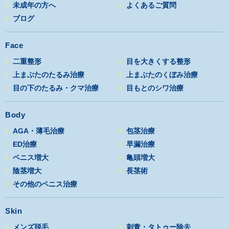
未成年の方へ
よくあるご質問
ブログ
Face
二重整形
目を大きくする整形
上まぶたのたるみ治療
上まぶたのくぼみ治療
目の下のたるみ・クマ治療
目もとのシワ治療
Body
AGA・薄毛治療
包茎治療
ED治療
早漏治療
ペニス増大
亀頭増大
陰茎増大
長茎術
その他のペニス治療
Skin
メンズ脱毛
刺青・タトゥー除去