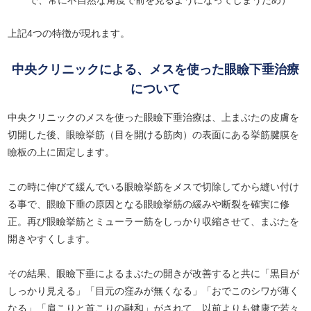
上記4つの特徴が現れます。
中央クリニックによる、メスを使った眼瞼下垂治療
について
中央クリニックのメスを使った眼瞼下垂治療は、上まぶたの皮膚を
切開した後、眼瞼挙筋（目を開ける筋肉）の表面にある挙筋腱膜を
瞼板の上に固定します。
この時に伸びて緩んでいる眼瞼挙筋をメスで切除してから縫い付け
る事で、眼瞼下垂の原因となる眼瞼挙筋の緩みや断裂を確実に修
正。再び眼瞼挙筋とミューラー筋をしっかり収縮させて、まぶたを
開きやすくします。
その結果、眼瞼下垂によるまぶたの開きが改善すると共に「黒目が
しっかり見える」「目元の窪みが無くなる」「おでこのシワが薄く
なる」「肩こりと首こりの融和」がされて、以前よりも健康で若々