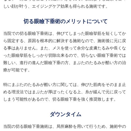
しい顔が叶う、エイジングケア効果も得られる施術です。
切る眼瞼下垂術のメリットについて
当院での切る眼瞼下垂術は、伸びてしまった眼瞼挙筋を短くしてか
ら固定する、原因を根本的に解決する施術なので、施術後に元に戻
る事はありません。また、メスを使って余分な皮膚たるみや長くな
った眼瞼挙筋をしっかり切除出来るので、切らない眼瞼下垂術では
難しい、進行の進んだ眼瞼下垂の方、まぶたのたるみが酷い方の治
療が可能です。
特にまぶたのたるみが酷い方に関しては、伸びた筋肉をそのまま止
める埋没法ではまぶたが厚ぼったくなる上、糸が緩んで元に戻って
しまう可能性があるので、切る眼瞼下垂を強く推奨致します。
ダウンタイム
当院の切る眼瞼下垂施術は、局所麻酔を用いて行うため、施術中の