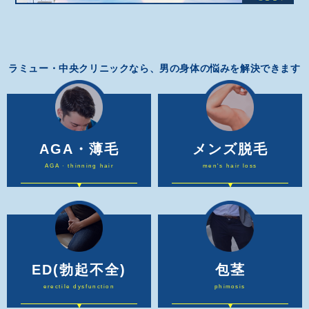
ラミュー・中央クリニックなら、男の身体の悩みを解決できます
AGA・薄毛
メンズ脱毛
AGA · thinning hair
men's hair loss
ED
(勃起不全)
包茎
erectile dysfunction
phimosis