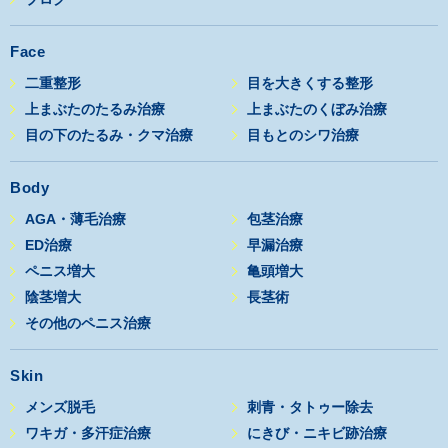
Face
二重整形
目を大きくする整形
上まぶたのたるみ治療
上まぶたのくぼみ治療
目の下のたるみ・クマ治療
目もとのシワ治療
Body
AGA・薄毛治療
包茎治療
ED治療
早漏治療
ペニス増大
亀頭増大
陰茎増大
長茎術
その他のペニス治療
Skin
メンズ脱毛
刺青・タトゥー除去
ワキガ・多汗症治療
にきび・ニキビ跡治療