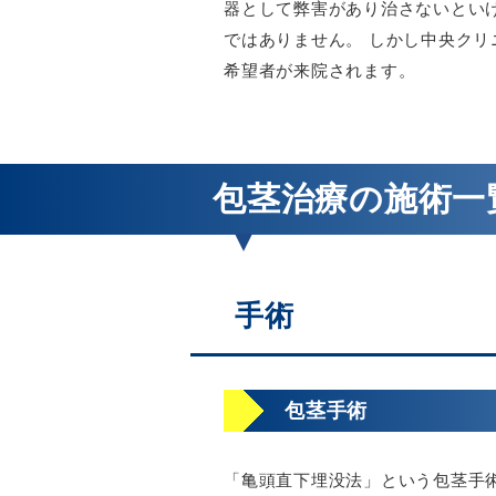
器として弊害があり治さないとい
ではありません。 しかし中央ク
希望者が来院されます。
包茎治療の施術一
手術
包茎手術
「亀頭直下埋没法」という包茎手