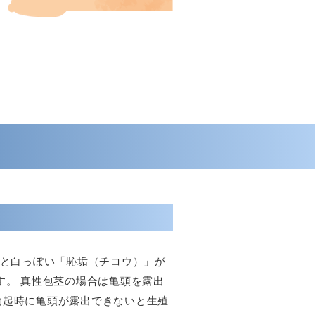
くと白っぽい「恥垢（チコウ）」が
す。 真性包茎の場合は亀頭を露出
勃起時に亀頭が露出できないと生殖