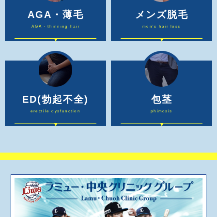
AGA・薄毛
メンズ脱毛
AGA · thinning hair
men's hair loss
ED
(勃起不全)
包茎
erectile dysfunction
phimosis