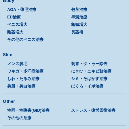
Body
AGA・薄毛治療
包茎治療
ED治療
早漏治療
ペニス増大
亀頭増大
陰茎増大
長茎術
その他のペニス治療
Skin
メンズ脱毛
刺青・タトゥー除去
ワキガ・多汗症治療
にきび・ニキビ跡治療
しわ・たるみ治療
シミ・そばかす治療
美肌・美白治療
ほくろ・イボ治療
Other
性同一性障害(GID)治療
ストレス・疲労回復治療
その他の治療