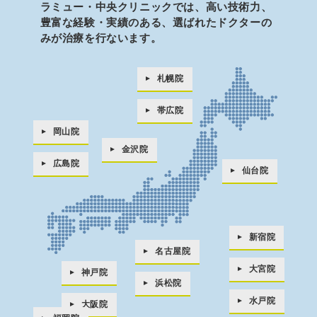
ラミュー・中央クリニックでは、高い技術力、
豊富な経験・実績のある、
選ばれたドクターの
みが治療を行ないます。
札幌院
帯広院
岡山院
金沢院
広島院
仙台院
新宿院
名古屋院
大宮院
神戸院
浜松院
水戸院
大阪院