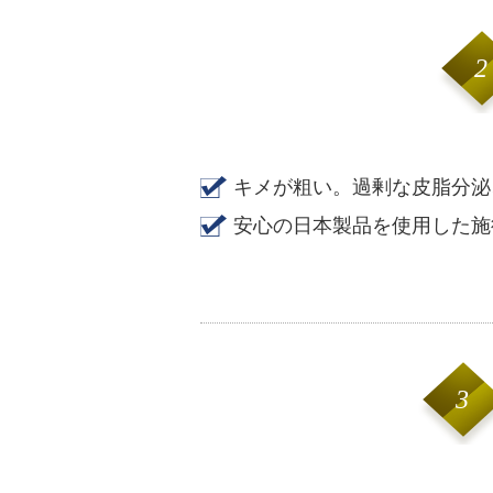
2
キメが粗い。過剰な皮脂分泌
安心の日本製品を使用した施
3