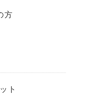
の方
ット