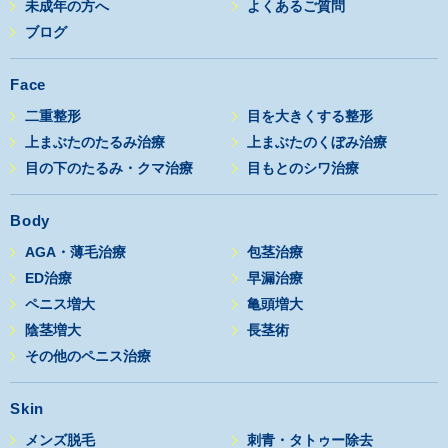
未成年の方へ
よくあるご質問
ブログ
Face
二重整形
目を大きくする整形
上まぶたのたるみ治療
上まぶたのくぼみ治療
目の下のたるみ・クマ治療
目もとのシワ治療
Body
AGA・薄毛治療
包茎治療
ED治療
早漏治療
ペニス増大
亀頭増大
陰茎増大
長茎術
その他のペニス治療
Skin
メンズ脱毛
刺青・タトゥー除去