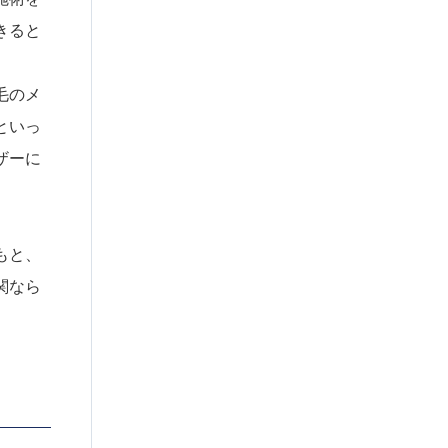
きると
毛のメ
といっ
ザーに
もと、
関なら