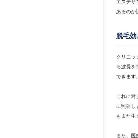
エステサ
あるのか
脱毛効
クリニッ
る波長を
できます
これに対
に照射し
もまた生
また、医