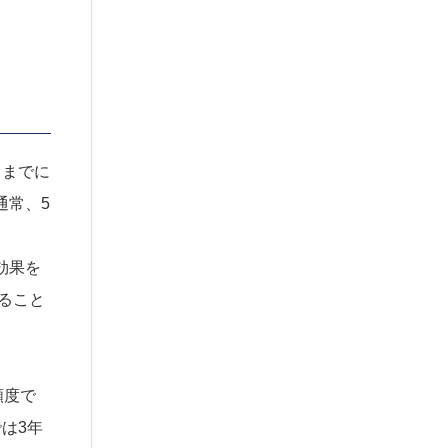
るまでに
通常、5
効果を
ること
頻度で
は3年