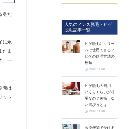
る身だ
人気のメンズ脱毛・ヒゲ
脱毛記事一覧
イに永
ヒゲ脱毛にクリー
ムは使用できる？
まだま
ヒゲの処理方法の
め、一
種類
2018.11.30
ヒゲ脱毛の費用、
期間は
いくらくらいが相
リット
場なの？後悔しな
い選び方とは
2018.11.30
医療機関で受ける