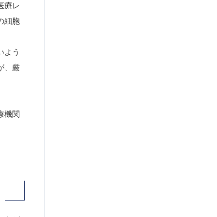
医療レ
の細胞
いよう
が、厳
療機関