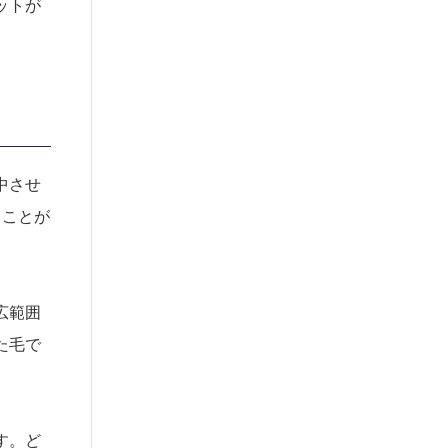
ットが
中させ
うことが
広範囲
た毛で
す。ど