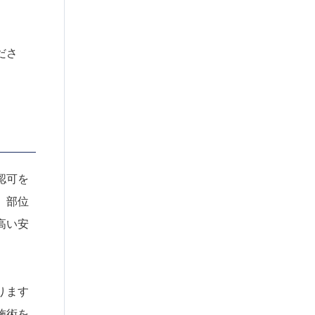
ださ
認可を
、部位
高い安
ります
施術を