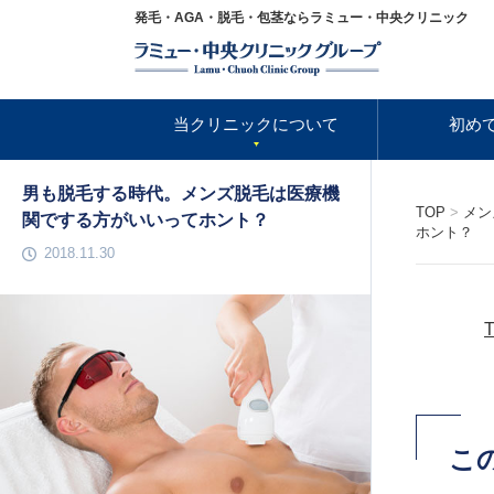
発毛・AGA・脱毛・包茎ならラミュー・中央クリニック
当クリニックについて
初め
男も脱毛する時代。メンズ脱毛は医療機
TOP
>
メン
関でする方がいいってホント？
ホント？
2018.11.30
T
こ