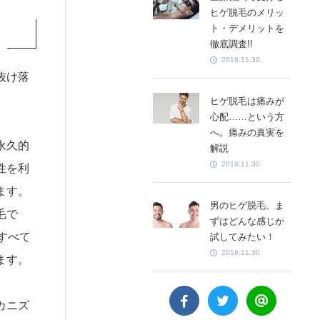
ヒゲ脱毛のメリッ
ト・デメリットを
徹底調査!!
2018.11.30
抜け落
ヒゲ脱毛は痛みが
心配……という方
へ。痛みの真実を
永久的
解説
2018.11.30
性を利
ます。
男のヒゲ脱毛、ま
毛で
ずはどんな感じか
すべて
試してみたい！
2018.11.30
ます。
カニズ